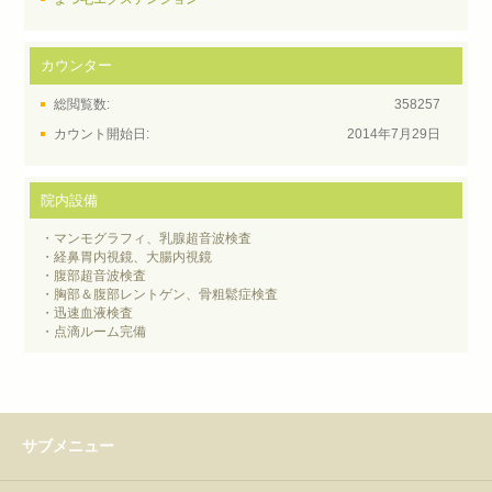
カウンター
総閲覧数:
358257
カウント開始日:
2014年7月29日
院内設備
・マンモグラフィ、乳腺超音波検査
・経鼻胃内視鏡、大腸内視鏡
・腹部超音波検査
・胸部＆腹部レントゲン、骨粗鬆症検査
・迅速血液検査
・点滴ルーム完備
サブメニュー