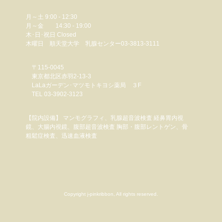
月～土 9:00 - 12:30
月～金 14:30 - 19:00
木･日･祝日 Closed
木曜日 順天堂大学 乳腺センター03-3813-3111
〒115-0045
東京都北区赤羽2-13-3
LaLaガーデン･マツモトキヨシ薬局 ３F
TEL 03-3902-3123
【院内設備】 マンモグラフィ、乳腺超音波検査 経鼻胃内視
鏡、大腸内視鏡、腹部超音波検査 胸部・腹部レントゲン、骨
粗鬆症検査、迅速血液検査
Copyright j-pinkribbon, All rights reserved.