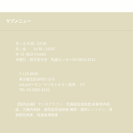
サブメニュー
月～土 9:00 - 12:30
月～金 14:30 - 19:00
木･日･祝日 Closed
木曜日 順天堂大学 乳腺センター03-3813-3111
〒115-0045
東京都北区赤羽2-13-3
LaLaガーデン･マツモトキヨシ薬局 ３F
TEL 03-3902-3123
【院内設備】 マンモグラフィ、乳腺超音波検査 経鼻胃内視
鏡、大腸内視鏡、腹部超音波検査 胸部・腹部レントゲン、骨
粗鬆症検査、迅速血液検査