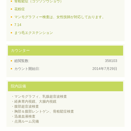
骨粗鬆症（コツソソウショウ）
花粉症
マンモグラフィー検査は、女性技師が対応しております。
7.14
まつ毛エクステンション
カウンター
総閲覧数:
358103
カウント開始日:
2014年7月29日
院内設備
・マンモグラフィ、乳腺超音波検査
・経鼻胃内視鏡、大腸内視鏡
・腹部超音波検査
・胸部＆腹部レントゲン、骨粗鬆症検査
・迅速血液検査
・点滴ルーム完備