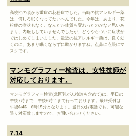
高校性の頃から重症の花粉症でした。当時の抗アレルギー薬
は、何しろ眠くなってたいへんでした。今年は、あまり、花
粉症の症状もなく、なんだか体質も変わったのかなと思いあ
まり、内服もしていませんでしたが、どうやらついに症状が
ではじめてしまいました。最近の抗アレルギー薬は、良く効
くのに、あまり眠くならずに助かりますね。点鼻に点眼にマ
スクです。
マンモグラフィー検査は、女性技師が
対応しております。
マンモグラフィー検査(北区乳がん検診も含めて)は、平日の
午後7時まで
午後6時半まで行っております。最終受付は、
午後
6:45
6時15分となります。当日のお電話でも、可能な
限り対応致しますので、お問い合わせください。
7.14