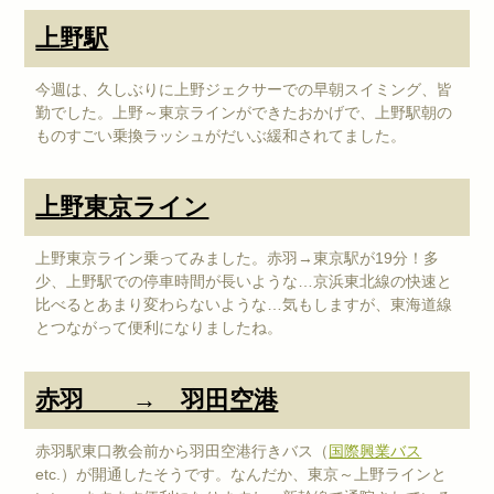
上野駅
今週は、久しぶりに上野ジェクサーでの早朝スイミング、皆
勤でした。上野～東京ラインができたおかげで、上野駅朝の
ものすごい乗換ラッシュがだいぶ緩和されてました。
上野東京ライン
上野東京ライン乗ってみました。赤羽→東京駅が19分！多
少、上野駅での停車時間が長いような…京浜東北線の快速と
比べるとあまり変わらないような…気もしますが、東海道線
とつながって便利になりましたね。
赤羽 → 羽田空港
赤羽駅東口教会前から羽田空港行きバス（
国際興業バス
etc.）が開通したそうです。なんだか、東京～上野ラインと