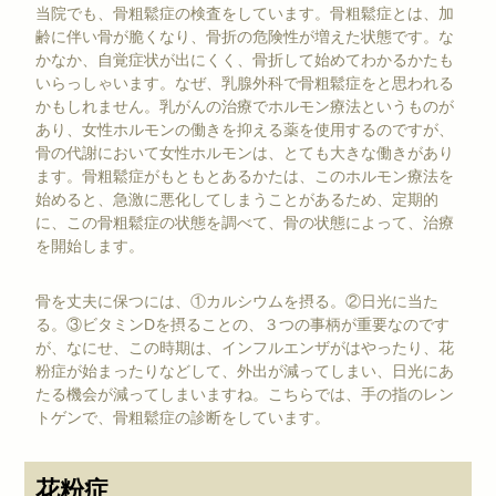
当院でも、骨粗鬆症の検査をしています。骨粗鬆症とは、加
齢に伴い骨が脆くなり、骨折の危険性が増えた状態です。な
かなか、自覚症状が出にくく、骨折して始めてわかるかたも
いらっしゃいます。なぜ、乳腺外科で骨粗鬆症をと思われる
かもしれません。乳がんの治療でホルモン療法というものが
あり、女性ホルモンの働きを抑える薬を使用するのですが、
骨の代謝において女性ホルモンは、とても大きな働きがあり
ます。骨粗鬆症がもともとあるかたは、このホルモン療法を
始めると、急激に悪化してしまうことがあるため、定期的
に、この骨粗鬆症の状態を調べて、骨の状態によって、治療
を開始します。
骨を丈夫に保つには、①カルシウムを摂る。②日光に当た
る。③ビタミンDを摂ることの、３つの事柄が重要なのです
が、なにせ、この時期は、インフルエンザがはやったり、花
粉症が始まったりなどして、外出が減ってしまい、日光にあ
たる機会が減ってしまいますね。こちらでは、手の指のレン
トゲンで、骨粗鬆症の診断をしています。
花粉症