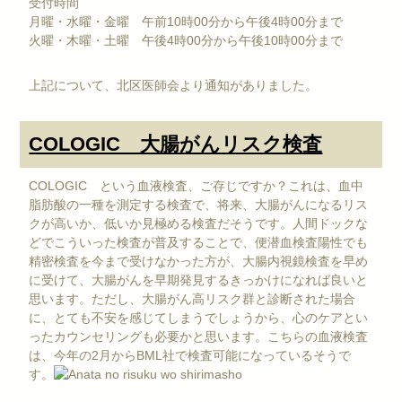
受付時間
月曜・水曜・金曜 午前10時00分から午後4時00分まで
火曜・木曜・土曜 午後4時00分から午後10時00分まで
上記について、北区医師会より通知がありました。
COLOGIC 大腸がんリスク検査
COLOGIC という血液検査、ご存じですか？これは、血中
脂肪酸の一種を測定する検査で、将来、大腸がんになるリス
クが高いか、低いか見極める検査だそうです。人間ドックな
どでこういった検査が普及することで、便潜血検査陽性でも
精密検査を今まで受けなかった方が、大腸内視鏡検査を早め
に受けて、大腸がんを早期発見するきっかけになれば良いと
思います。ただし、大腸がん高リスク群と診断された場合
に、とても不安を感じてしまうでしょうから、心のケアとい
ったカウンセリングも必要かと思います。こちらの血液検査
は、今年の2月からBML社で検査可能になっているそうで
す。