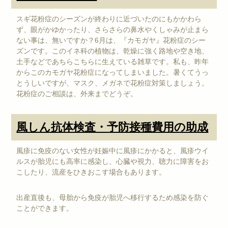
スギ花粉症のシーズンが終わりに近づいたのにもかかわら
ず、眼がかゆかったり、さらさらの鼻水やくしゃみが止まら
ない事は、無いですか？6月は、『カモガヤ』花粉症のシー
ズンです。このイネ科の植物は、乾燥に強く路地や空き地、
土手などであちらこちらに生えている雑草です。私も、昨年
からこのカモガヤ花粉症になってしまいました。暑くてうっ
とうしいですが、マスク、メガネで花粉症対策しましょう。
花粉症のご相談は、外来までどうぞ。
風しん抗体検査・予防接種費用の助成
風疹に免疫のない女性が妊娠中に風疹にかかると、風疹ウイ
ルスが胎児にも高率に感染し、心臓や視力、聴力に障害をお
こしたり、流産をひきおこす場合もあります。
出産直後も、母胎から免疫が胎児へ移行するため感染を防ぐ
ことができます。